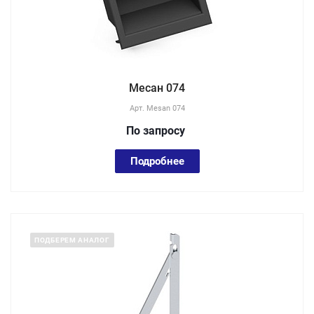
Месан 074
Арт.
Mesan 074
По зап
р
осу
Подробнее
ПОДБЕРЕМ АНАЛОГ