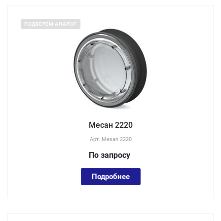
ПОДБЕРЕМ АНАЛОГ
Месан 2220
Арт.
Mesan 2220
По зап
р
осу
Подробнее