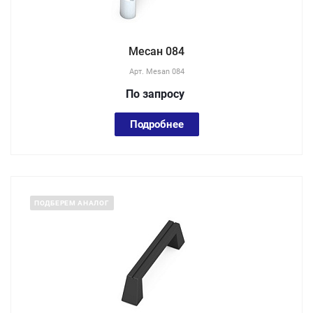
Месан 084
Арт.
Mesan 084
По зап
р
осу
Подробнее
ПОДБЕРЕМ АНАЛОГ