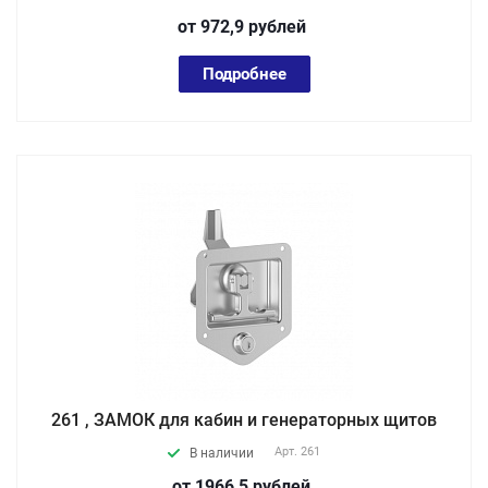
от 972,9
руб
лей
Подробнее
261 , ЗАМОК для кабин и генераторных щитов
Арт.
261
В наличии
от 1966,5
руб
лей