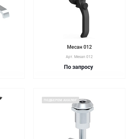
Месан 012
Арт.
Mesan 012
По зап
р
осу
ПОДБЕРЕМ АНАЛОГ