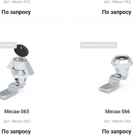
Арт.
Mesan 062
Арт.
Mesan 063
По зап
р
осу
По зап
р
осу
 АНАЛОГ
ПОДБЕРЕМ АНАЛОГ
Месан 065
Месан 066
Арт.
Mesan 065
Арт.
Mesan 066
По зап
р
осу
По зап
р
осу