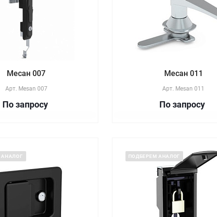
Месан 007
Месан 011
Арт.
Mesan 007
Арт.
Mesan 011
По зап
р
осу
По зап
р
осу
 АНАЛОГ
ПОДБЕРЕМ АНАЛОГ