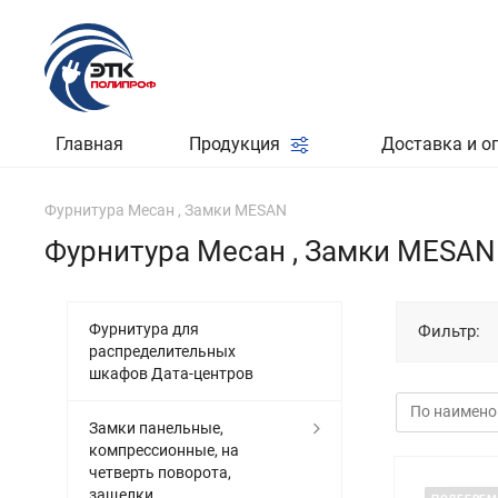
Главная
Продукция
Доставка и о
Фурнитура Месан , Замки MESAN
Фурнитура Месан , Замки MESAN
Фурнитура для
Фильтр:
распределительных
шкафов Дата-центров
Замки панельные,
компрессионные, на
четверть поворота,
защелки