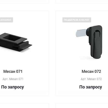
 АНАЛОГ
ПОДБЕРЕМ АНАЛОГ
Месан 071
Месан 072
Арт.
Mesan 071
Арт.
Mesan 072
По зап
р
осу
По зап
р
осу