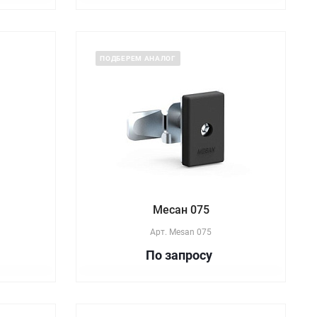
ПОДБЕРЕМ АНАЛОГ
Месан 075
Арт.
Mesan 075
По зап
р
осу