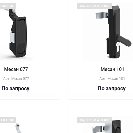
 АНАЛОГ
ПОДБЕРЕМ АНАЛОГ
Месан 077
Месан 101
Арт.
Mesan 077
Арт.
Mesan 101
По зап
р
осу
По зап
р
осу
 АНАЛОГ
ПОДБЕРЕМ АНАЛОГ