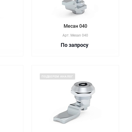
Месан 040
Арт.
Mesan 040
По зап
р
осу
ПОДБЕРЕМ АНАЛОГ