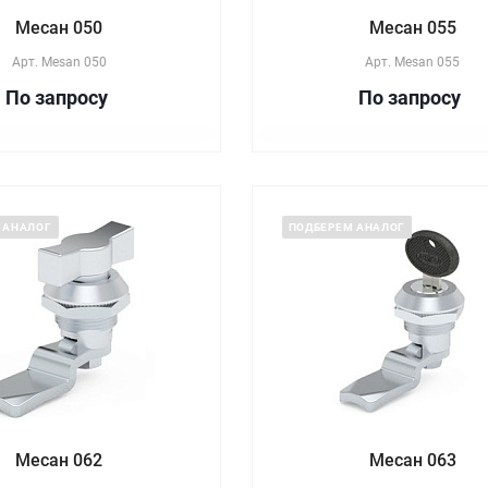
Месан 050
Месан 055
Арт.
Mesan 050
Арт.
Mesan 055
По зап
р
осу
По зап
р
осу
 АНАЛОГ
ПОДБЕРЕМ АНАЛОГ
Месан 062
Месан 063