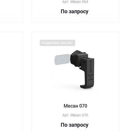
Арт.
Mesan 064
По зап
р
осу
ПОДБЕРЕМ АНАЛОГ
Месан 070
Арт.
Mesan 070
По зап
р
осу