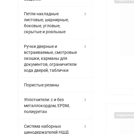
ПОДБЕРЕМ
Петли накладные
листовые, шарнирные,
боковые, угловые,
скрытые и рояльные
Ручки дверные и
встраиваемые, смотровые
окошки, карманы для
документов, ограничители
хода дверей, таблички
Пористые резины
Уплотнители: с и без
металлокордом, EPDM,
полиуретан
ПОДБЕРЕМ
Система наборных
шинодержателей НШД