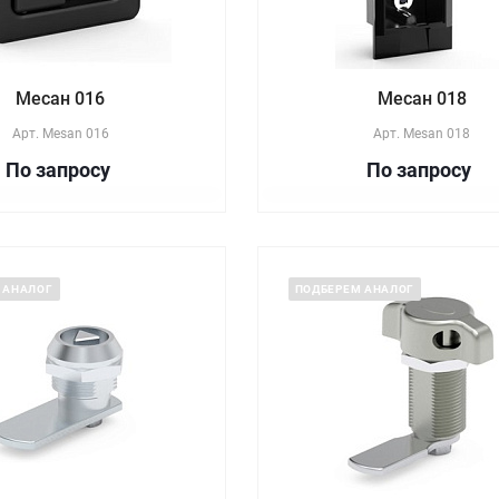
Месан 016
Месан 018
Арт.
Mesan 016
Арт.
Mesan 018
По зап
р
осу
По зап
р
осу
 АНАЛОГ
ПОДБЕРЕМ АНАЛОГ