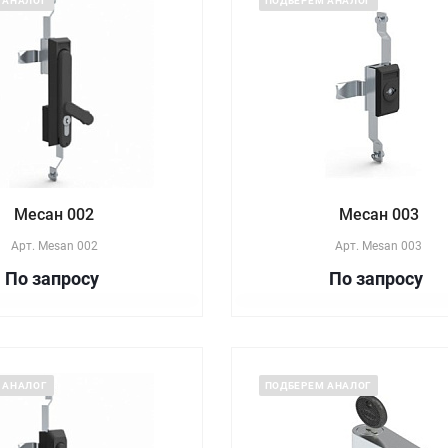
 АНАЛОГ
ПОДБЕРЕМ АНАЛОГ
Месан 002
Месан 003
Арт.
Mesan 002
Арт.
Mesan 003
По зап
р
осу
По зап
р
осу
 АНАЛОГ
ПОДБЕРЕМ АНАЛОГ