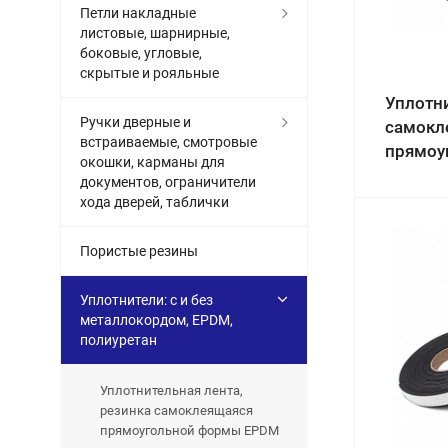
Петли накладные
листовые, шарнирные,
боковые, угловые,
скрытые и рояльные
Уплотни
Ручки дверные и
самокл
встраиваемые, смотровые
прямоу
окошки, карманы для
документов, ограничители
хода дверей, таблички
Пористые резины
Уплотнители: с и без
металлокордом, EPDM,
полиуретан
Уплотнительная лента,
резинка самоклеящаяся
прямоугольной формы EPDM