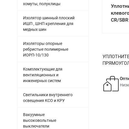
хомуты, полуклицы
Уплотн
клевог
Изолятор шинный плоский
CR/SBR
ИШП , ШНП крепления для
медных шин
Изоляторы опорные
ребристые полимерные
ИОРП-10/130
УПЛОТНИТЕ
ПРЯМОУГОЛЬ
Комплектующие для
вентиляционных и
Опт
инженерных систем
Низк
Светильники внутреннего
освещения КСО и КРУ
Вакуумные
высоковольтные
выключатели