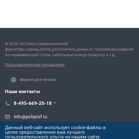
© 2026 Поставка промышленной
фурнитуры:замки,петли,уплотнитель,ручки из полиамида,изделия
из нержавеющей стали, кабельные клицы (хомуты) и т.д.
Пользовательское соглашение
Версия для печати
Наши контакты
8-495-669-20-18
info@poliprof.ru
Данный веб-сайт использует cookie-файлы в
Демократическая ул., 45А
целях предоставления вам лучшего
пользовательского опыта на нашем сайте.